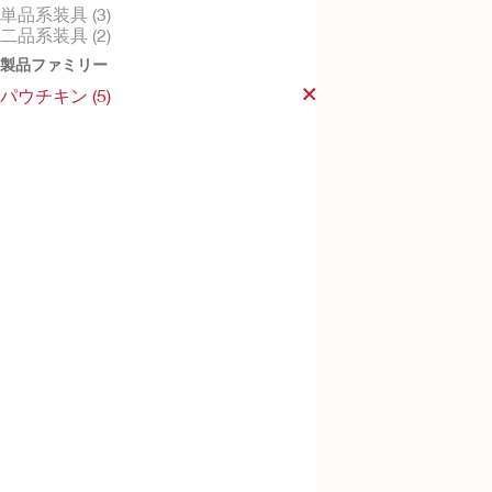
単品系装具 (3)
二品系装具 (2)
製品ファミリー
パウチキン (5)
パウチキン
小児用ツーピース S
ソフトフレックス皮膚保護剤
面型面板, 全面皮膚保護剤