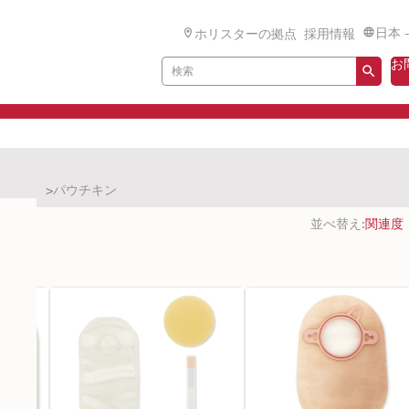
日本 
ホリスターの拠点
採用情報
お
用装具
パウチキン
並べ替え: