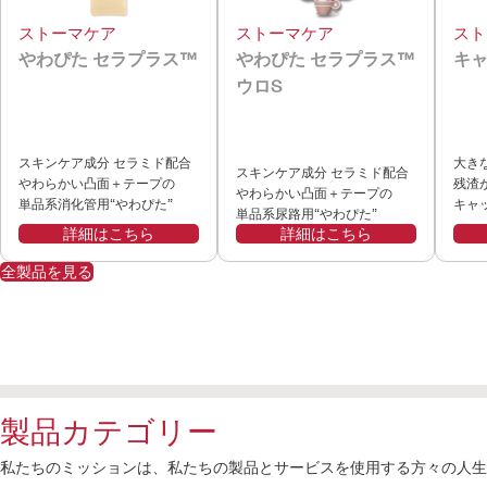
ストーマケア
ストーマケア
スト
やわぴた セラプラス™
やわぴた セラプラス™
キャ
ウロS
スキンケア成分 セラミド配合
大き
スキンケア成分 セラミド配合
やわらかい凸面＋テープの
残渣
やわらかい凸面＋テープの
単品系消化管用“やわぴた”
キャ
単品系尿路用“やわぴた”
詳細はこちら
詳細はこちら
全製品を見る
製品カテゴリー
私たちのミッションは、私たちの製品とサービスを使用する方々の人生