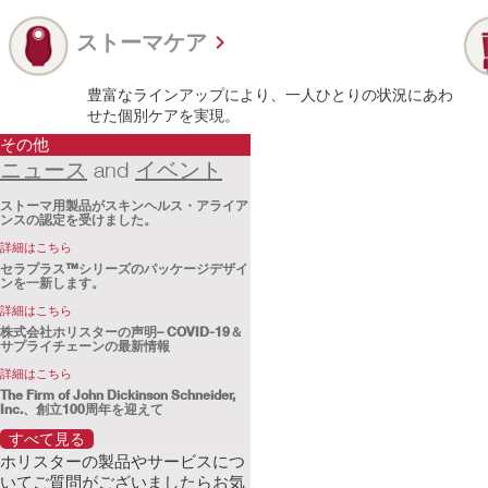
ストーマケア
豊富なラインアップにより、一人ひとりの状況にあわ
せた個別ケアを実現。
その他
ニュース
イベント
and
ストーマ用製品がスキンヘルス・アライア
ンスの認定を受けました。
詳細はこちら
セラプラス™シリーズのパッケージデザイ
ンを一新します。
詳細はこちら
株式会社ホリスターの声明– COVID-19＆
サプライチェーンの最新情報
詳細はこちら
The Firm of John Dickinson Schneider,
Inc.、創立100周年を迎えて
詳細はこちら
すべて見る
ホリスター社：新型コロナウイルス 感染
ホリスターの製品やサービスにつ
症のパンデミック（世界的な大流行）に関
いてご質問がございましたらお気
する現在の状況