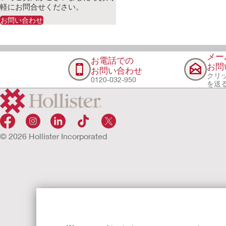
軽にお問合せください。
詳細はこちら
お問い合わせ
ホリスター社：新型コロナウイルス 感染
症のパンデミック（世界的な大流行）に関
する現在の状況
詳細はこちら
メー
お電話での
お問
お問い合わせ
クリ
0120-032-950
を送
© 2026 Hollister Incorporated