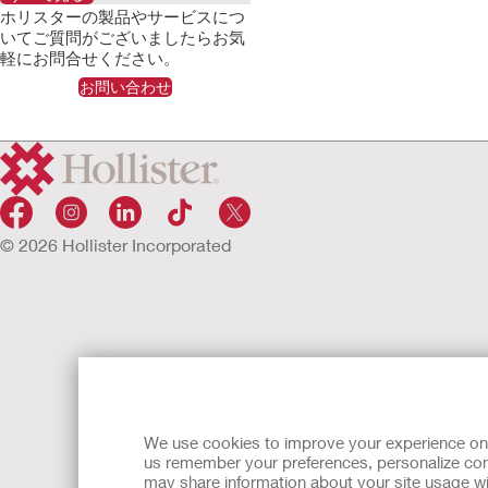
ホリスター社：新型コロナウイルス 感染
ホリスターの製品やサービスにつ
症のパンデミック（世界的な大流行）に関
いてご質問がございましたらお気
する現在の状況
軽にお問合せください。
詳細はこちら
お問い合わせ
ホリスター社：新型コロナウイルス 感染
症のパンデミック（世界的な大流行）に関
する現在の状況
詳細はこちら
© 2026 Hollister Incorporated
We use cookies to improve your experience on ou
us remember your preferences, personalize cont
may share information about your site usage wi