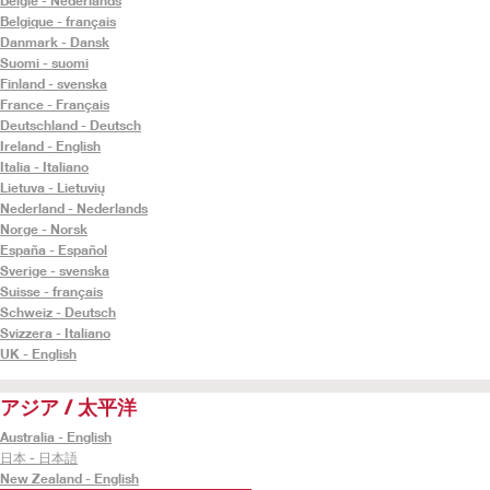
België - Nederlands
Belgique - français
Danmark - Dansk
Suomi - suomi
Finland - svenska
France - Français
Deutschland - Deutsch
Ireland - English
Italia - Italiano
Lietuva - Lietuvių
Nederland - Nederlands
Norge - Norsk
España - Español
Sverige - svenska
Suisse - français
Schweiz - Deutsch
Svizzera - Italiano
UK - English
アジア / 太平洋
Australia - English
日本 - 日本語
New Zealand - English