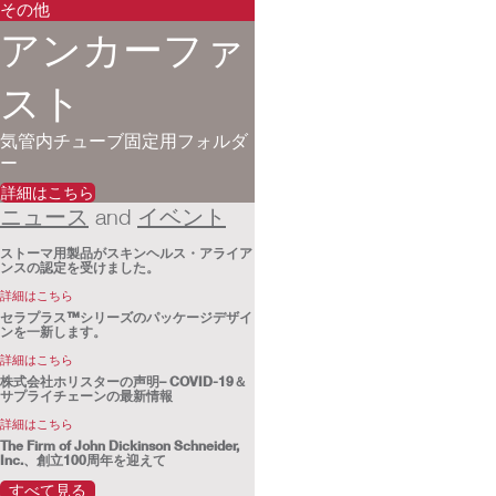
その他
アンカーファ
スト
気管内チューブ固定用フォルダ
ー
詳細はこちら
ニュース
イベント
and
ストーマ用製品がスキンヘルス・アライア
ンスの認定を受けました。
詳細はこちら
セラプラス™シリーズのパッケージデザイ
ンを一新します。
詳細はこちら
株式会社ホリスターの声明– COVID-19＆
サプライチェーンの最新情報
詳細はこちら
The Firm of John Dickinson Schneider,
Inc.、創立100周年を迎えて
詳細はこちら
すべて見る