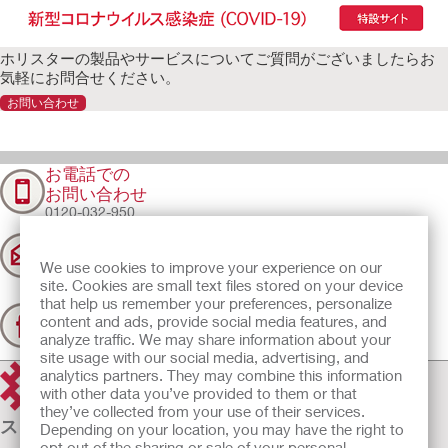
ホリスターの製品やサービスについてご質問がございましたらお
気軽にお問合せください。
お問い合わせ
お電話での
お問い合わせ
0120-032-950
メールでの
お問い合わせ
We use cookies to improve your experience on our
クリックしてメール
を送る
site. Cookies are small text files stored on your device
私たちとつながる
that help us remember your preferences, personalize
Facebookで
content and ads, provide social media features, and
Hollister Incorporatedを
analyze traffic. We may share information about your
ご覧ください。
site usage with our social media, advertising, and
analytics partners. They may combine this information
with other data you’ve provided to them or that
they’ve collected from your use of their services.
ストーマケア
Depending on your location, you may have the right to
opt out of the sharing or sale of your personal