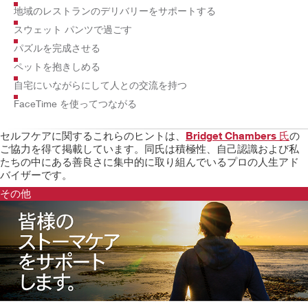
地域のレストランのデリバリーをサポートする
スウェット パンツで過ごす
パズルを完成させる
ペットを抱きしめる
自宅にいながらにして人との交流を持つ
FaceTime を使ってつながる
セルフケアに関するこれらのヒントは、
Bridget Chambers 氏
の
ご協力を得て掲載しています。同氏は積極性、自己認識および私
たちの中にある善良さに集中的に取り組んでいるプロの人生アド
バイザーです。
その他