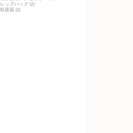
レッグバッグ (2)
収尿器 (2)
レッグバッグセット
インケア・レッグバ
(滅菌)