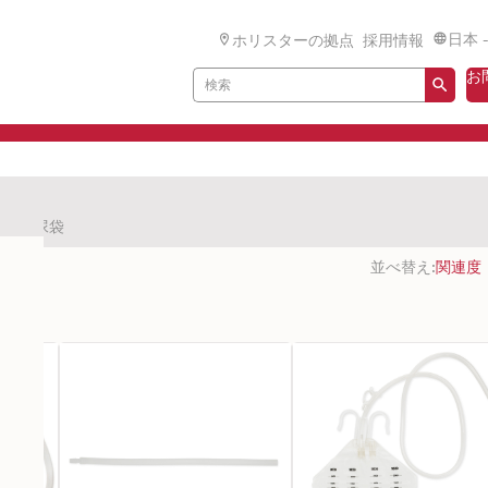
日本 
ホリスターの拠点
採用情報
お
器/蓄尿袋
並べ替え: