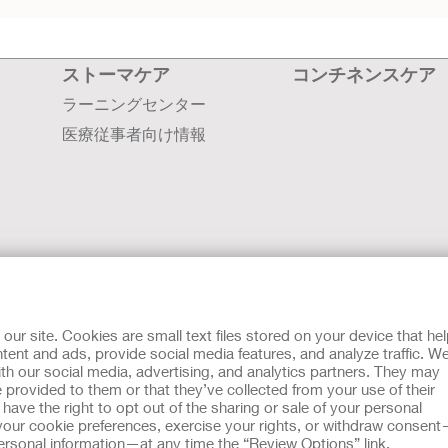
ストーマケア
コンチネンスケア
ラーニングセンター
医療従事者向け情報
会社案内
採用情報
r site. Cookies are small text files stored on your device that he
お問い合わせ
ent and ads, provide social media features, and analyze traffic. W
th our social media, advertising, and analytics partners. They may
世界各国の拠点
 provided to them or that they’ve collected from your use of their
ホリスターの歴史
ave the right to opt out of the sharing or sale of your personal
our cookie preferences, exercise your rights, or withdraw consen
 personal information—at any time the “Review Options” link.