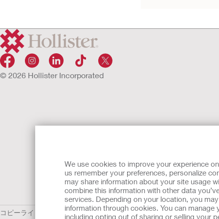
© 2026 Hollister Incorporated
We use cookies to improve your experience on ou
us remember your preferences, personalize cont
may share information about your site usage wi
combine this information with other data you’ve
services. Depending on your location, you may h
information through cookies. You can manage y
コピーライト／免責条項
個人情報保護ポリシー
including opting out of sharing or selling your