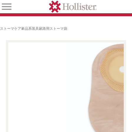
ストーマケア
単品系装具
尿路用ストーマ袋