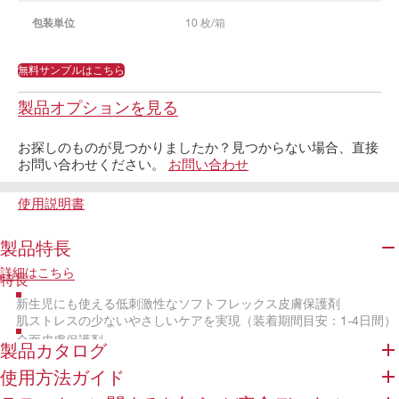
包装単位
10 枚/箱
無料サンプルはこちら
製品オプションを見る
お探しのものが見つかりましたか？見つからない場合、直接
お問い合わせください。
お問い合わせ
使用説明書
製品特長
詳細はこちら
特長
新生児にも使える低刺激性なソフトフレックス皮膚保護剤
肌ストレスの少ないやさしいケアを実現（装着期間目安：1-4日間）
全面皮膚保護剤
製品カタログ
エアスペースにより装着時の皮膚の休息を実現
使用方法ガイド
排出口は少ない力で簡単に開閉可能
やわらかく丸みをおびた排出口で違和感を軽減