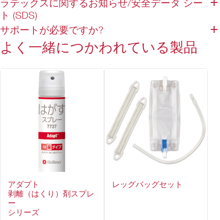
ラテックスに関するお知らせ/安全データ シー
尿を分散する袋構造で、膨らみやチャプチャプ音を軽減
ト (SDS)
逆流防止機構
サポートが必要ですか?
ウロ接続管S 3本付
よく一緒につかわれている製品
アダプト
レッグバッグセット
剥離（はくり）剤スプレ
ー
シリーズ