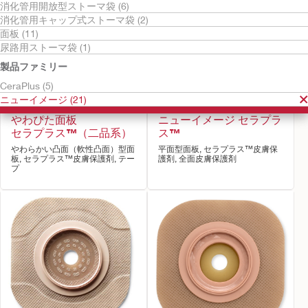
消化管用開放型ストーマ袋 (6)
消化管用キャップ式ストーマ袋 (2)
面板 (11)
尿路用ストーマ袋 (1)
製品ファミリー
CeraPlus (5)
ニューイメージ (21)
やわぴた面板
ニューイメージ セラプラ
セラプラス™（二品系）
ス™
やわらかい凸面（軟性凸面）型面
平面型面板, セラプラス™皮膚保
板, セラプラス™皮膚保護剤, テー
護剤, 全面皮膚保護剤
プ