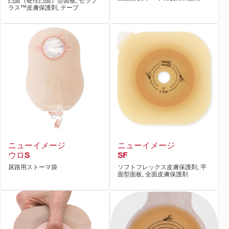
凸面（硬性凸面）型面板, セラプ
ラス™皮膚保護剤, テープ
ニューイメージ
ニューイメージ
ウロS
SF
尿路用ストーマ袋
ソフトフレックス皮膚保護剤, 平
面型面板, 全面皮膚保護剤