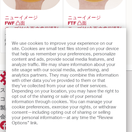
ニューイメージ
ニューイメージ
FWF 凸面
FTF 凸面
テープ付/全面皮膚保護剤
テープ付/全面皮膚保護剤
フレックスウェアー皮膚保護剤,
フレックステンド皮膚保護剤, 凸
凸面（硬性凸面）型面板, 全面皮
面（硬性凸面）型面板, テープ付
We use cookies to improve your experience on our
膚保護剤
皮膚保護剤
site. Cookies are small text files stored on your device
that help us remember your preferences, personalize
前へ
1
2
次へ
content and ads, provide social media features, and
analyze traffic. We may share information about your
site usage with our social media, advertising, and
analytics partners. They may combine this information
with other data you’ve provided to them or that
they’ve collected from your use of their services.
ストーマケア
Depending on your location, you may have the right to
opt out of the sharing or sale of your personal
コンチネンスケア
information through cookies. You can manage your
cookie preferences, exercise your rights, or withdraw
製品
consent—including opting out of sharing or selling
会社案内
your personal information—at any time the “Review
Options” link.