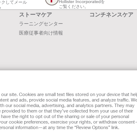
Hollister Incorporatedを
ックしてメール
ご覧ください。
る
ストーマケア
コンチネンスケア
ラーニングセンター
医療従事者向け情報
会社案内
採用情報
r site. Cookies are small text files stored on your device that he
お問い合わせ
ent and ads, provide social media features, and analyze traffic. W
th our social media, advertising, and analytics partners. They may
世界各国の拠点
 provided to them or that they’ve collected from your use of their
ホリスターの歴史
ave the right to opt out of the sharing or sale of your personal
our cookie preferences, exercise your rights, or withdraw consen
 personal information—at any time the “Review Options” link.
い
。