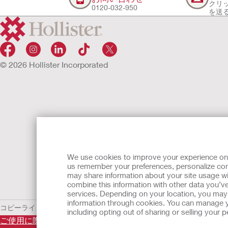
クリ
0120-032-950
を送
© 2026 Hollister Incorporated
We use cookies to improve your experience on ou
us remember your preferences, personalize cont
may share information about your site usage wi
combine this information with other data you’ve
services. Depending on your location, you may h
information through cookies. You can manage y
コピーライト／免責条項
個人情報保護ポリシー
including opting out of sharing or selling your
ご使用に際しては使用説明書をよく読み、正しくお使いくださ