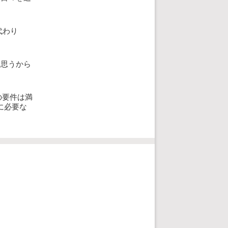
代わり
と思うから
の要件は満
に必要な