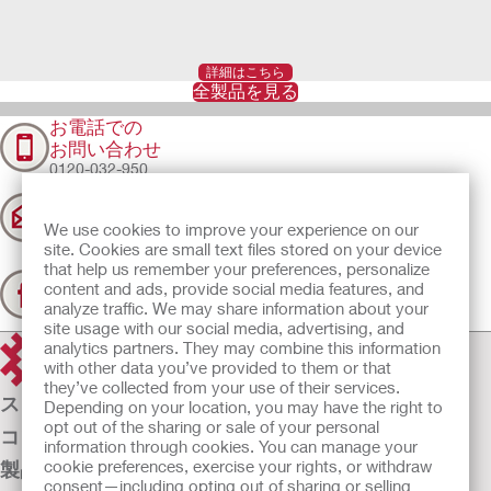
詳細はこちら
全製品を見る
お電話での
お問い合わせ
0120-032-950
メールでの
お問い合わせ
We use cookies to improve your experience on our
クリックしてメール
を送る
site. Cookies are small text files stored on your device
私たちとつながる
that help us remember your preferences, personalize
Facebookで
content and ads, provide social media features, and
Hollister Incorporatedを
analyze traffic. We may share information about your
ご覧ください。
site usage with our social media, advertising, and
analytics partners. They may combine this information
with other data you’ve provided to them or that
they’ve collected from your use of their services.
ストーマケア
Depending on your location, you may have the right to
opt out of the sharing or sale of your personal
コンチネンスケア
information through cookies. You can manage your
cookie preferences, exercise your rights, or withdraw
製品
consent—including opting out of sharing or selling