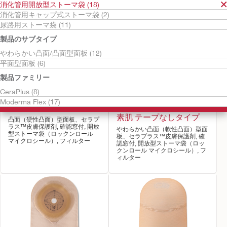
消化管用開放型ストーマ袋 (18)
消化管用キャップ式ストーマ袋 (2)
尿路用ストーマ袋 (11)
製品のサブタイプ
やわらかい凸面/凸面型面板 (12)
平面型面板 (6)
製品ファミリー
モデルマフレックス セラ
やわぴた セラプラス™
CeraPlus (8)
プラス™ 凸面 ロックン
テープなしタイプ＜br＞
Moderma Flex (17)
ロール テープなしタイプ
やわぴた セラプラス™
素肌 テープなしタイプ
凸面（硬性凸面）型面板、セラプ
ラス™皮膚保護剤, 確認窓付, 開放
やわらかい凸面（軟性凸面）型面
型ストーマ袋（ロックンロール
板、セラプラス™皮膚保護剤, 確
マイクロシール）, フィルター
認窓付, 開放型ストーマ袋（ロッ
クンロール マイクロシール）, フ
ィルター