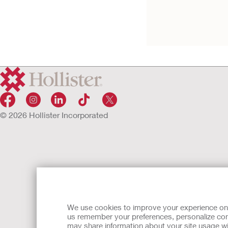
ロックンロール
開放型ストーマ袋（ドレイ
ッパー肌）
© 2026 Hollister Incorporated
We use cookies to improve your experience on ou
us remember your preferences, personalize cont
may share information about your site usage wi