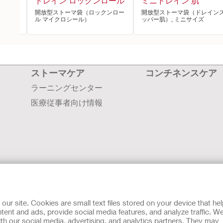
ドレイン ロックンロール
ミニドレイン 肌
ンスト
開放型ストーマ袋（ロックンロー
開放型ストーマ袋（ドレイン
ル マイクロシール）
ッパー肌）, ミニサイズ
ストーマケア
コンチネンスケア
ラーニングセンター
医療従事者向け情報
会社案内
採用情報
r site. Cookies are small text files stored on your device that he
お問い合わせ
ent and ads, provide social media features, and analyze traffic. W
th our social media, advertising, and analytics partners. They may
世界各国の拠点