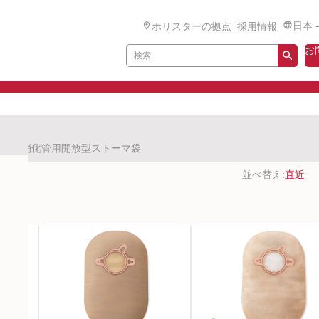
日本 
ホリスターの拠点
採用情報
お
具
消化管用開放型ストーマ袋
並べ替え: