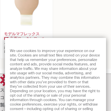
モデルマフレックス
FT 凸面ロックンロール
フレックステンド皮膚保護剤, 凸
面（硬性凸面）型面板, テープ付
We use cookies to improve your experience on our
皮膚保護剤
site. Cookies are small text files stored on your device
that help us remember your preferences, personalize
前へ
1
2
3
4
5
6
7
次へ
content and ads, provide social media features, and
analyze traffic. We may share information about your
site usage with our social media, advertising, and
analytics partners. They may combine this information
with other data you’ve provided to them or that
they’ve collected from your use of their services.
ストーマケア
Depending on your location, you may have the right to
opt out of the sharing or sale of your personal
コンチネンスケア
information through cookies. You can manage your
cookie preferences, exercise your rights, or withdraw
製品
consent—including opting out of sharing or selling