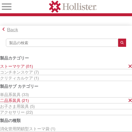
Back
検索ツール
検索結果
製品カテゴリー
ストーマケア
ストーマケア (81)
二品系装具
コンチネンスケア (7)
面板
クリティカルケア (1)
凸面型面板
製品サブ カテゴリー
検索結果
5
件
単品系装具 (33)
並べ替え:
二品系装具 (21)
お子さま用装具 (5)
アクセサリー (22)
製品の種類
消化管用閉鎖型ストーマ袋 (1)