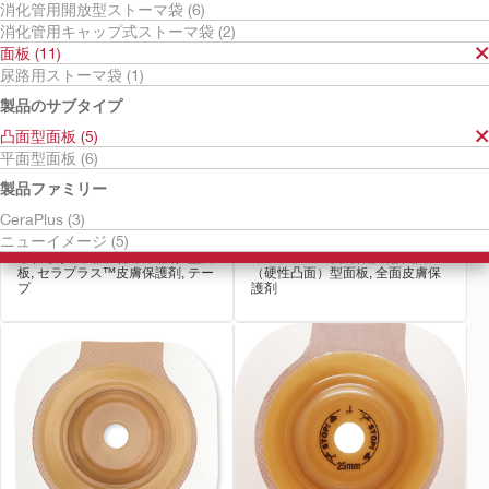
消化管用開放型ストーマ袋 (6)
消化管用キャップ式ストーマ袋 (2)
面板 (11)
尿路用ストーマ袋 (1)
製品のサブタイプ
凸面型面板 (5)
平面型面板 (6)
製品ファミリー
やわぴた面板
ニューイメージ
CeraPlus (3)
セラプラス™（二品系）
セラプラス™ 凸面
ニューイメージ (5)
やわらかい凸面（軟性凸面）型面
セラプラス™皮膚保護剤, 凸面
板, セラプラス™皮膚保護剤, テー
（硬性凸面）型面板, 全面皮膚保
プ
護剤