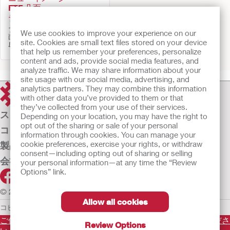
FTF 凸面
テープ付/全面皮膚保護剤
フレックステンド皮膚保護剤, 凸
We use cookies to improve your experience on our
面（硬性凸面）型面板, テープ付
site. Cookies are small text files stored on your device
皮膚保護剤
that help us remember your preferences, personalize
content and ads, provide social media features, and
analyze traffic. We may share information about your
site usage with our social media, advertising, and
analytics partners. They may combine this information
with other data you’ve provided to them or that
they’ve collected from your use of their services.
ストーマケア
Depending on your location, you may have the right to
opt out of the sharing or sale of your personal
コンチネンスケア
information through cookies. You can manage your
cookie preferences, exercise your rights, or withdraw
製品
consent—including opting out of sharing or selling
会社案内
your personal information—at any time the “Review
Options” link.
© 2026 Hollister Incorporated
Allow all cookies
コピーライト／免責条項
個人情報保護ポリシー
ご使用に際しては使用説明書をよく読み、正しくお使いくださ
Review Options