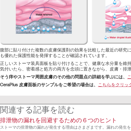
腹部に貼り付けた複数の皮膚保護剤の効果を比較した最近の研究によ
も優れた保護性能を発揮することが確認されています。
正しいストーマ装具面板を貼り付けることで、健康な水分量を維
気付いたら、密着感と処方の両方を念頭に置きながら、皮膚・排
そう痒やストーマ周囲皮膚のその他の問題点の詳細を学ぶには、
CeraPlus 皮膚面板のサンプルをご希望の場合は、
こちらをクリッ
関連する記事を読む
排泄物の漏れを回避するための６つのヒント
ストーマの排泄物の漏れが発生する理由はさまざまです。漏れの発生を