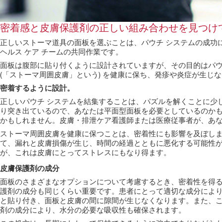
密着感と皮膚保護剤の正しい組み合わせを見つけ
正しいストーマ道具の面板を選ぶことは、パウチ システムの成功
ヘルス ケア チームの共同作業です。
面板は腹部に貼り付くように設計されていますが、その目的はパウ
(「ストーマ周囲皮膚」という) を健康に保ち、発疹や炎症が生じ
密着するように設計。
正しいパウチ システムを結集することは、パズルを解くことに少
り突き出ているので、あなたは平面型面板を必要としているのか
かもしれません。皮膚・排泄ケア看護師または医療従事者が、あ
ストーマ周囲皮膚を健康に保つことは、密着性にも影響を及ぼし
て、漏れと皮膚損傷が生じ、時間の経過とともに悪化する可能性
が、これは皮膚にとってストレスにもなり得ます。
皮膚保護剤の成分
面板のさまざまなオプションについて考慮するとき、密着性を得
護剤の成分も同じくらい重要です。患者にとって適切な成分によ
と貼り付き、面板と皮膚の間に隙間が生じなくなります。また、
剤の成分により、水分の必要な吸収性も確保されます。